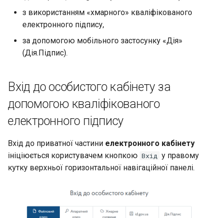
за допомогою хмарних
g
з використанням «хмарного» кваліфікованого
ключів
електронного підпису,
s
за допомогою мобільного застосунку «Дія»
e
(Дія.Підпис).
a
r
Вхід до особистого кабінету за
c
допомогою кваліфікованого
h
електронного підпису
Вхід до приватної частини
електронного кабiнету
ініціюється користувачем кнопкою
у правому
Вхід
кутку верхньої горизонтальної навігаційної панелі.