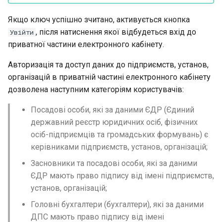
Якщо ключ успiшно зчитано, активується кнопка
, пiсля натиснення якої вiдбудеться вхiд до
Увiйти
приватної частини електронного кабiнету.
Авторизацiя та доступ даних до пiдприємств, установ,
органiзацiй в приватнiй частинi електронного кабiнету
дозволена наступним категорiям користувачiв:
Посадові особи, які за даними ЄДР (Єдиний
державний реєстр юридичних осіб, фізичних
осіб-підприємців та громадських формувань) є
керівниками підприємств, установ, організацій;
Засновники та посадовi особи, якi за даними
ЄДР мають право пiдпису вiд iменi пiдприємств,
установ, органiзацiй;
Головнi бухгалтери (бухгалтери), якi за даними
ДПС мають право пiдпису вiд iменi