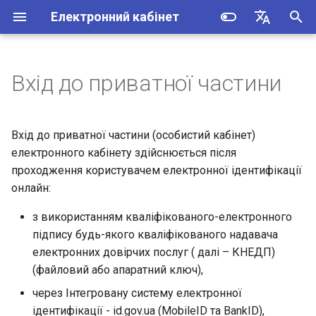
Електронний кабінет
I
Українська
n
English
Вхід до приватної частини
Створення та перегляд
Вхід до особистого кабінету
Опис API Електронного
i
вхідної та вихідної
за допомогою
кабінету
t
кореспонденції
кваліфікованого
Вхід до приватної частини (особистий кабінет)
електронного підпису
Опис API доступу до
i
електронного кабінету здійснюється після
Подання спрощеної
реєстрів відкритої частини
проходження користувачем електронної ідентифікації
a
податкової звітності з
Вхід до особистого кабінету
ЕК
онлайн:
податку на додану вартість
за допомогою Bank ID
l
Опис API доступу до
з використанням кваліфікованого-електронного
i
Перегляд стану
Вхід до особистого кабінету
інформації приватної
підпису будь-якого кваліфікованого надавача
розрахунків з бюджетом
за допомогою мобільного
частини ЕК
z
електронних довірчих послуг ( далі – КНЕДП)
застосунку ДІЯ.
(файловий або апаратний ключ),
i
через Інтегровану систему електронної
Вхід до особистого кабінету
n
ідентифікації - id.gov.ua (MobileID та BankID),