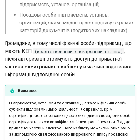
пiдприємств, установ, органiзацiй;
Посадовi особи пiдприємств, установ,
органiзацiй, яким надано право пiдпису окремих
категорiй документiв (податкових накладних).
Громадяни, в тому числi фiзичнi особи-пiдприємцi, що
мають КЕП
,
(кваліфікований електронний підпис)
пiсля авторизацiї отримують доступ до приватної
частини
електронного кабiнету
в частинi податкової
iнформацiї вiдповiдної особи.
Важливо:
Пiдприємства, установи та органiзацiї, а також фiзичнi особи -
суб’єкти пiдприємницької дiяльностi, як правило, крiм
сертифiкацiї кваліфікованих цифрових підписів посадових осiб
сертифiкують також кваліфіковані електронні печатки. Вхiд до
приватної частини електронного кабiнету можливий виключно
за допомогою кваліфікованого цифрового підпису посадової