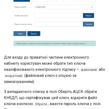
Для входу до приватної частини електронного
кабiнету користувач може обрати тип ключа
кваліфікованого електронного підпису –
або
файловий
(файловий ключ є опцiєю за
апаратний
замовчуванням).
З випадаючого списку в полi Оберiть АЦСК обрати
КНЕДП, що сертифiкував цей ключ, вiдкрити файл
ключа кнопкою
, ввести пароль ключа у полi
Обрати