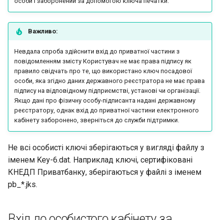
особи i заборонений за допомогою ключа печатки.
Важливо:
Невдала спроба здiйснити вхiд до приватної частини з
повiдомленням змiсту Користувач не має права пiдпису як
правило свiдчать про те, що використано ключ посадової
особи, яка згiдно даних державного реєстратора не має права
пiдпису на вiдповiдному пiдприємствi, установi чи органiзацiї.
Якщо данi про фiзичну особу-пiдписанта наданi державному
реєстратору, однак вхiд до приватної частини електронного
кабiнету заборонено, звернiться до служби пiдтримки.
Не всi особистi ключi зберiгаються у виглядi файлу з
iменем Key-6.dat. Наприклад ключi, сертифiкованi
КНЕДП Приватбанку, зберiгаються у файлi з iменем
pb_*.jks.
Вхід до особистого кабінету за