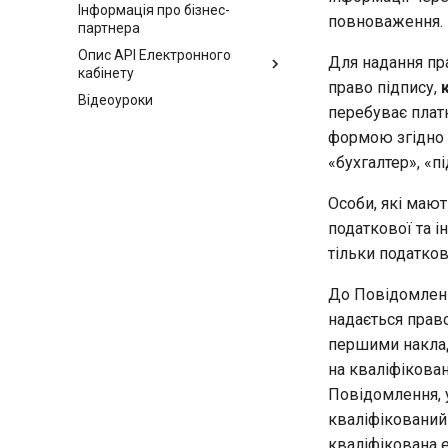
Інформація про бізнес-
повноваження.
партнера
Опис API Електронного
Для надання пр
кабінету
право підпису,
Відеоуроки
перебуває плат
формою згідно 
«бухгалтер», «п
Особи, які мают
податкової та і
тільки податков
До Повідомлення
надається прав
першими наклад
на кваліфікован
Повідомлення, у
кваліфікований
кваліфікована е