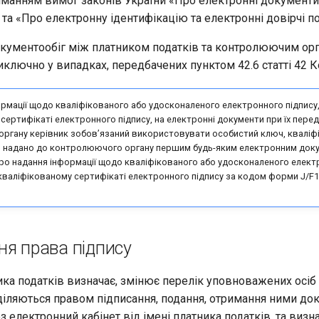
манням вимог законів України «Про електронні документи
та «Про електронну ідентифікацію та електронні довірчі по
кументообіг між платником податків та контролюючим ор
ключно у випадках, передбачених пунктом 42.6 статті 42 К
рмації щодо кваліфікованого або удосконаленого електронного підпису,
сертифікаті електронного підпису, на електронні документи при їх перед
ргану керівник зобов’язаний використовувати особистий ключ, кваліф
о надано до контролюючого органу першим будь-яким електронним док
о надання інформації щодо кваліфікованого або удосконаленого електр
кваліфікованому сертифікаті електронного підпису за кодом форми J/F1
ня права підпису
ка податків визначає, змінює перелік уповноважених осіб
аділяються правом підписання, подання, отримання ними до
з електронний кабінет від імені платника податків, та визна