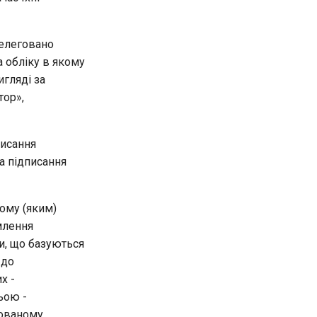
делеговано
 обліку в якому
гляді за
тор»,
писання
на підписання
ому (яким)
млення
и, що базуються
 до
х -
ьою -
кованому