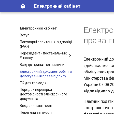
Електронний кабінет
Електро
Електронний кабінет
Вступ
права п
Популярні запитання-відповіді
(FAQ)
Нерезидент - постачальник
Е-послуг
Електронний до
Вхід до приватної частини
здійснюється ві
Електронний документообіг та
обміну електр
делегування права підпису
Міністерства фі
ЕК для громадян
України 03.08.2
Порядок перевірки
відповідного 
достовірності електронного
документа
Платник податкі
Введення звітності
контролюючого
Перегляд звітності