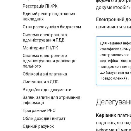
форматі
з дотри
Реєстрація ПН/РК
документообіг» 
Єдиний реєстр податкових
Електронний до
накладних
припиняється ви
Стан розрахунків з бюджетом
Система електронного
адміністрування ПДВ
Для надання інфо
Моніторинг ПН/РК
кваліфікованому 
контролюючого о
Система електронного
сертифікат яког
адміністрування реалізації
пального
повідомленням пр
що базується на 
Облікові дані платника
Повідомлення) .
Листування з ДПС
Вхідні/вихідні документи
Заяви, запити для отримання
Делегуван
інформації
Програмний РРО
Керівник
платни
Облік доходів і витрат
податків, які н
Єдиний рахунок
інформації чере