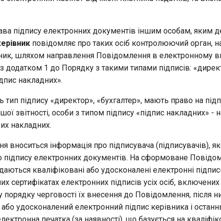
ава підпису електронних документів іншим особам, яким 
керівник
повідомляє про таких осіб контролюючий орган, на
ник, шляхом направлення Повідомлення в електронному ви
з додатком 1 до Порядку з такими типами підписів: «дирек
ідпис накладних».
ь тип підпису «директор», «бухгалтер», мають право на під
ншої звітності, особи з типом підпису «підпис накладних» - 
их накладних.
 вноситься інформація про підписувача (підписувачів), як
о підпису електронних документів. На сформоване Повідо
аються кваліфіковані або удосконалені електронні підпис
их сертифікатах електронних підписів усіх осіб, включених
 порядку черговості їх внесення до Повідомлення, після ни
 або удосконалений електронний підпис керівника і останн
лектронна печатка (за наявності), що базується на кваліфі