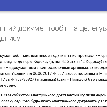
нний документообіг та делегу
ідпису
кументообіг між платником податків та контролюючим ор
дповідно до норм Кодексу (пункт 42.6 статті 42 Кодексу) т
онними документами з контролюючими органами, затвердж
нансів України від 06.06.2017 № 557, зареєстрованим в Міні
017 за № 959/30827 (зі змінами) (далі – Порядок)
без укла
договору
.
в стає суб’єктом електронного документообігу після надси
 органу
першого будь-якого електронного документа у вс