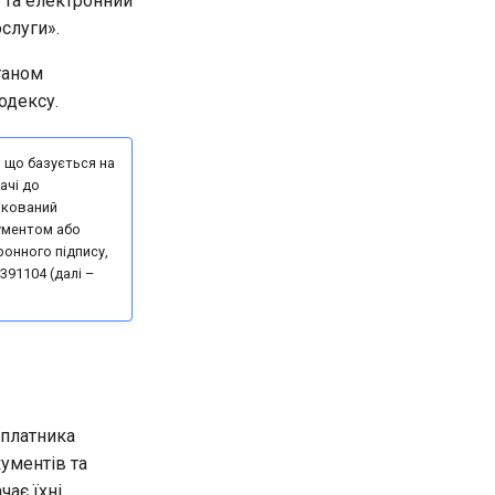
 та електронний
слуги».
ганом
одексу.
 що базується на
ачі до
ікований
ументом або
онного підпису,
391104 (далі –
 платника
кументів та
чає їхні