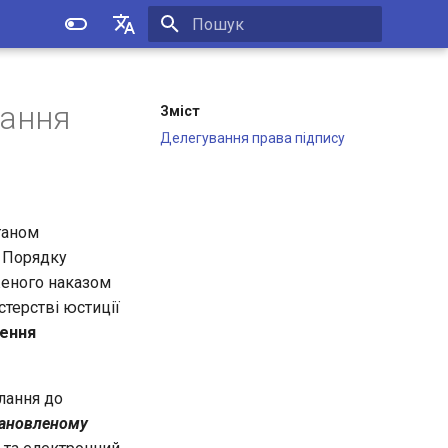
Initializing search
Українська
English
вання
Зміст
Делегування права підпису
ганом
а Порядку
еного наказом
стерстві юстиції
дення
лання до
тановленому