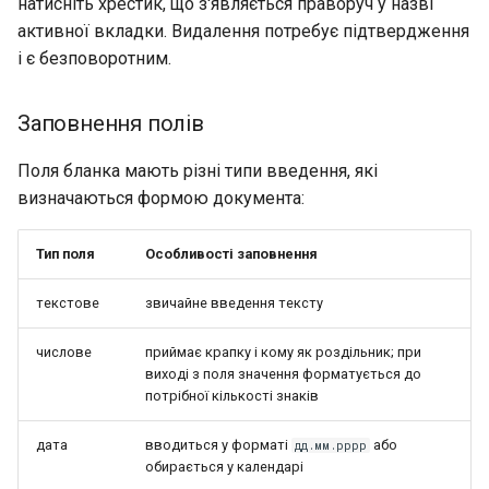
натисніть хрестик, що з'являється праворуч у назві
активної вкладки. Видалення потребує підтвердження
і є безповоротним.
Заповнення полів
Поля бланка мають різні типи введення, які
визначаються формою документа:
Тип поля
Особливості заповнення
текстове
звичайне введення тексту
числове
приймає крапку і кому як роздільник; при
виході з поля значення форматується до
потрібної кількості знаків
дата
вводиться у форматі
або
дд.мм.рррр
обирається у календарі