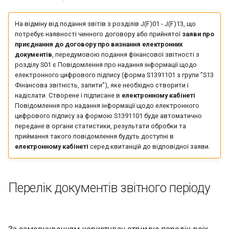
На відміну від подання звітів з розділів J(F)01 - J(F)13, що
потребує наявності чинного договору або прийнятої
заяви про
приєднання до договору про визнання електронних
документів
, передумовою подання фінансової звітності з
розділу S01 є Повідомлення про надання інформації щодо
електронного цифрового підпису (форма S1391101 з групи "S13
Фінансова звітність, запити"), яке необхідно створити і
надіслати. Створене і підписане в
електронному кабінеті
Повідомлення про надання інформації щодо електронного
цифрового підпису за формою S1391101 буде автоматично
передане в органи статистики, результати обробки та
приймання такого повідомлення будуть доступні в
електронному кабінеті
серед квитанцій до відповідної заяви.
Перелік документів звітного періоду