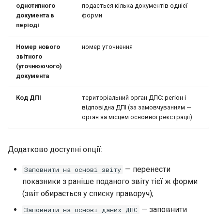
однотипного
подається кілька документів однієї
документа в
форми
періоді
Номер нового
номер уточнення
звітного
(уточнюючого)
документа
Код ДПІ
територіальний орган ДПС: регіон і
відповідна ДПІ (за замовчуванням —
орган за місцем основної реєстрації)
Додатково доступні опції:
— перенести
Заповнити на основі звіту
показники з раніше поданого звіту тієї ж форми
(звіт обирається у списку праворуч);
— заповнити
Заповнити на основі даних ДПС