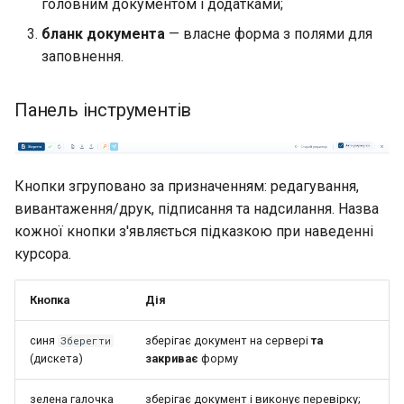
головним документом і додатками;
бланк документа
— власне форма з полями для
заповнення.
Панель інструментів
Кнопки згруповано за призначенням: редагування,
вивантаження/друк, підписання та надсилання. Назва
кожної кнопки з'являється підказкою при наведенні
курсора.
Кнопка
Дія
синя
зберігає документ на сервері
та
Зберегти
(дискета)
закриває
форму
зелена галочка
зберігає документ і виконує перевірку;