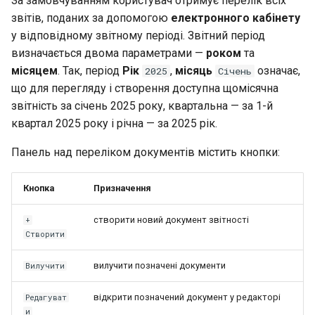
За замовчуванням користувач отримує перелік всіх
звітів, поданих за допомогою
електронного кабінету
у відповідному звітному періоді. Звітний період
визначається двома параметрами —
роком
та
місяцем
. Так, період
Рік
,
місяць
означає,
2025
Січень
що для перегляду і створення доступна щомісячна
звітність за січень 2025 року, квартальна — за 1-й
квартал 2025 року і річна — за 2025 рік.
Панель над переліком документів містить кнопки:
Кнопка
Призначення
створити новий документ звітності
+
Створити
вилучити позначені документи
Вилучити
відкрити позначений документ у редакторі
Редагуват
и