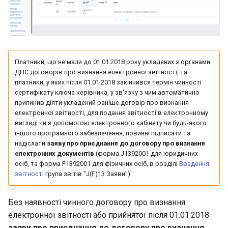
Головний документ і
g
додатки
s
Заповнення полів
e
Платники, що не мали до 01.01.2018 року укладених з органами
a
Таблична частина
ДПС договорів про визнання електронної звітності, та
документа
r
платники, у яких після 01.01.2018 закінчився термін чинності
сертифікату ключа керівника, у зв'язку з чим автоматично
c
Автоматичний розрахунок
припинив діяти укладений раніше договір про визнання
електронної звітності, для подання звітності в електронному
h
вигляді чи з допомогою електронного кабінету чи будь-якого
Перевірка документа
іншого програмного забезпечення, повинні підписати та
надіслати
заяву про приєднання до договору про визнання
Незбережені зміни
електронних документів
(форма J1392001 для юридичних
осіб, та форма F1392001 для фізичних осіб, в розділі
Введення
звітності
група звітів "J(F)13 Заяви").
Підписання документа
Надсилання документа
Без наявності чинного договору про визнання
електронної звітності або прийнятої після 01.01.2018
заяви про приєднання до договору про визнання