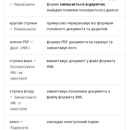
—
форма
залишається відкритою
,
Перевірити
знайдені помилки показуються у діалозі
кругові стрілки
примусово перераховує всі формули
—
головного документа та додатків
Розрахувати
значок PDF —
формує PDF документа на сервері та
завантажує його
Друк (PDF)
стрілка вниз —
вивантажує документ у файл формату
XML
Експортувати
XML на
пристрій
стрілка вгору
завантажує показники документа з
—
файлу формату XML
Імпортувати
XML з
пристрою
ключ —
накладає електронний підпис
Підписати