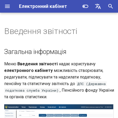
Електронний кабінет
I
Українська
n
English
Введення звітності
Створення та перегляд
Загальна інформація
Опис API Електронного
i
вхідної та вихідної
кабінету
t
кореспонденції
Перелік документів
Загальна інформація
звітного періоду
Опис API доступу до
i
Подання спрощеної
реєстрів відкритої частини
Меню
Введення звітності
надає користувачу
a
податкової звітності з
ЕК
Створення документа
електронного кабінету
можливість створювати,
податку на додану вартість
l
редагувати, підписувати та надсилати податкову,
Опис API доступу до
Редактор документів
пенсійну та статистичну звітність до
ДПС (Державна
i
Перегляд стану
інформації приватної
, Пенсійного фонду України
податкова служба України)
розрахунків з бюджетом
частини ЕК
z
Панель інструментів
та органів статистики.
i
Гарячі клавіші
n