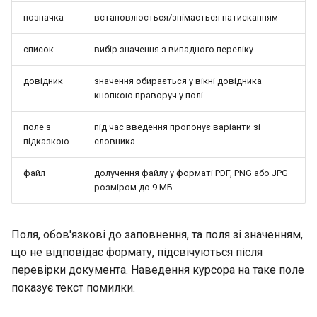
позначка
встановлюється/знімається натисканням
список
вибір значення з випадного переліку
довідник
значення обирається у вікні довідника
кнопкою праворуч у полі
поле з
під час введення пропонує варіанти зі
підказкою
словника
файл
долучення файлу у форматі PDF, PNG або JPG
розміром до 9 МБ
Поля, обов'язкові до заповнення, та поля зі значенням,
що не відповідає формату, підсвічуються після
перевірки документа. Наведення курсора на таке поле
показує текст помилки.