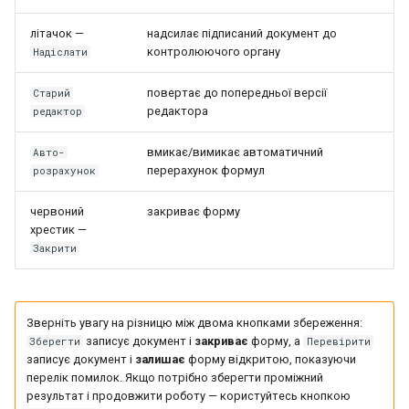
літачок —
надсилає підписаний документ до
контролюючого органу
Надіслати
повертає до попередньої версії
Старий
редактора
редактор
вмикає/вимикає автоматичний
Авто-
перерахунок формул
розрахунок
червоний
закриває форму
хрестик —
Закрити
Зверніть увагу на різницю між двома кнопками збереження:
записує документ і
закриває
форму, а
Зберегти
Перевірити
записує документ і
залишає
форму відкритою, показуючи
перелік помилок. Якщо потрібно зберегти проміжний
результат і продовжити роботу — користуйтесь кнопкою