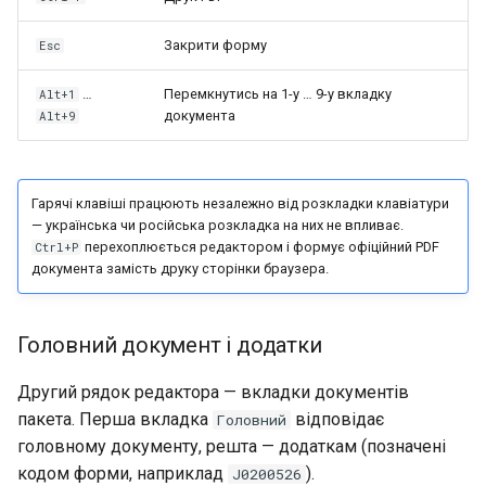
Закрити форму
Esc
…
Перемкнутись на 1-у … 9-у вкладку
Alt+1
документа
Alt+9
Гарячі клавіші працюють незалежно від розкладки клавіатури
— українська чи російська розкладка на них не впливає.
перехоплюється редактором і формує офіційний PDF
Ctrl+P
документа замість друку сторінки браузера.
Головний документ і додатки
Другий рядок редактора — вкладки документів
пакета. Перша вкладка
відповідає
Головний
головному документу, решта — додаткам (позначені
кодом форми, наприклад
).
J0200526