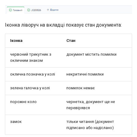
Іконка ліворуч на вкладці показує стан документа:
Іконка
Стан
червоний трикутник з
документ містить помилки
окличним знаком
оклична позначка у колі
некритичні помилки
зелена галочка у колі
помилок немає
порожнє коло
чернетка, документ ще не
перевірявся
замок
тільки читання (документ
підписано або надіслано)