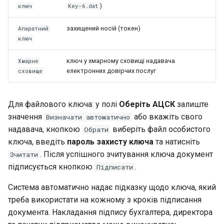
)
ключ
Key-6.dat
захищений носій (токен)
Апаратний
ключ
ключ у хмарному сховищі надавача
Хмарне
електронних довірчих послуг
сховище
Для файлового ключа: у полі
Оберіть АЦСК
залиште
значення
або вкажіть свого
Визначати автоматично
надавача, кнопкою
виберіть файл особистого
Обрати
ключа, введіть
пароль захисту ключа
та натисніть
. Після успішного зчитування ключа документ
Зчитати
підписується кнопкою
.
Підписати
Система автоматично надає підказку щодо ключа, який
треба використати на кожному з кроків підписання
документа. Накладання підпису бухгалтера, директора