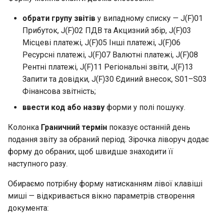
обрати групу звітів
у випадному списку — J(F)01
Прибуток, J(F)02 ПДВ та Акцизний збір, J(F)03
Місцеві платежі, J(F)05 Інші платежі, J(F)06
Ресурсні платежі, J(F)07 Валютні платежі, J(F)08
Рентні платежі, J(F)11 Регіональні звіти, J(F)13
Запити та довідки, J(F)30 Єдиний внесок, S01–S03
Фінансова звітність;
ввести код або назву
форми у полі пошуку.
Колонка
Граничний термін
показує останній день
подання звіту за обраний період. Зірочка ліворуч додає
форму до обраних, щоб швидше знаходити її
наступного разу.
Обираємо потрібну форму натисканням лівої клавіші
миші — відкривається вікно параметрів створення
документа: