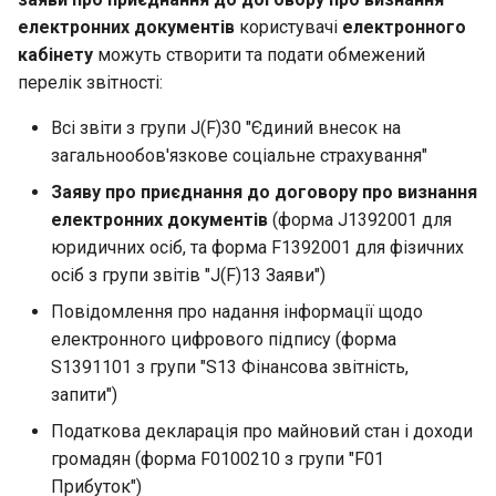
електронних документів
користувачі
електронного
кабінету
можуть створити та подати обмежений
перелік звітності:
Всі звіти з групи J(F)30 "Єдиний внесок на
загальнообов'язкове соціальне страхування"
Заяву про приєднання до договору про визнання
електронних документів
(форма J1392001 для
юридичних осіб, та форма F1392001 для фізичних
осіб з групи звітів "J(F)13 Заяви")
Повідомлення про надання інформації щодо
електронного цифрового підпису (форма
S1391101 з групи "S13 Фінансова звітність,
запити")
Податкова декларація про майновий стан і доходи
громадян (форма F0100210 з групи "F01
Прибуток")