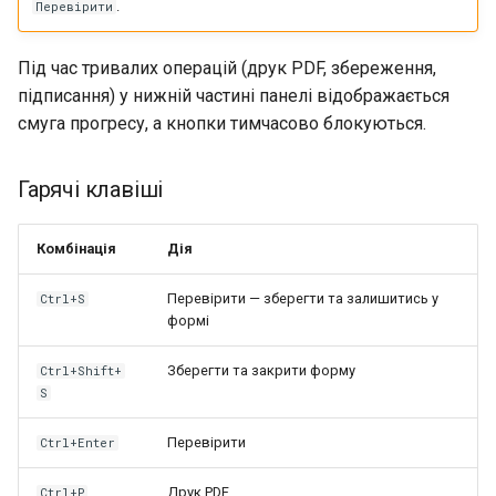
.
Перевірити
Під час тривалих операцій (друк PDF, збереження,
підписання) у нижній частині панелі відображається
смуга прогресу, а кнопки тимчасово блокуються.
Гарячі клавіші
Комбінація
Дія
Перевірити — зберегти та залишитись у
Ctrl+S
формі
Зберегти та закрити форму
Ctrl+Shift+
S
Перевірити
Ctrl+Enter
Друк PDF
Ctrl+P