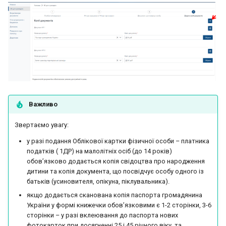
Важливо
Звертаємо увагу:
у разі подання Облікової картки фізичної особи – платника
податків ( 1ДР) на малолітніх осіб (до 14 років)
обов’язково додається копія свідоцтва про народження
дитини та копія документа, що посвідчує особу одного із
батьків (усиновителя, опікуна, піклувальника).
якщо додається сканована копія паспорта громадянина
України у формі книжечки обов’язковими є 1-2 сторінки, 3-6
сторінки – у разі вклеювання до паспорта нових
фотокарток при досягненні 25 і 45 річного віку, та