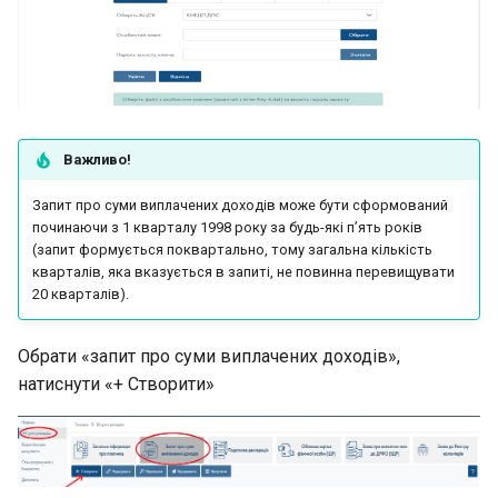
1. Блок даних – Особиста
інформація
2. Блок даних – Місце
народження/Місце
Важливо!
проживання
Запит про суми виплачених доходів може бути сформований
починаючи з 1 кварталу 1998 року за будь-які п’ять років
3. Блок даних –
(запит формується поквартально, тому загальна кількість
Документ, що посвідчує
кварталів, яка вказується в запиті, не повинна перевищувати
особу
20 кварталів).
4. Блок даних – Додати
Обрати «запит про суми виплачених доходів»,
копії документів
натиснути «+ Створити»
Одноразова (спеціальна)
добровільна декларація