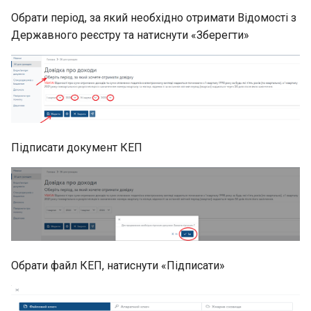
Повідомлення про
Обрати період, за який необхідно отримати Відомості з
обов’язок сплатити суму
Державного реєстру та натиснути «Зберегти»
грошового зобов’язання
(ППР)
Підписати документ КЕП
Обрати файл КЕП, натиснути «Підписати»