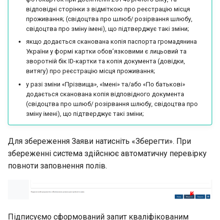
відповідні сторінки з відміткою про реєстрацію місця
проживання; (свідоцтва про шлюб/ розірвання шлюбу,
свідоцтва про зміну імені), що підтверджує такі зміни;
якщо додається сканована копія паспорта громадянина
України у формі картки обов’язковими є лицьовий та
зворотній бік ID-картки та копія документа (довідки,
витягу) про реєстрацію місця проживання;
у разі зміни «Прізвища», «Імені» та/або «По батькові»
додається сканована копія відповідного документа
(свідоцтва про шлюб/ розірвання шлюбу, свідоцтва про
зміну імені), що підтверджує такі зміни;
Для збереження Заяви натисніть «Зберегти». При
збереженні система здійснює автоматичну перевірку
повноти заповнення полів.
Підписуємо сформований запит кваліфікованим