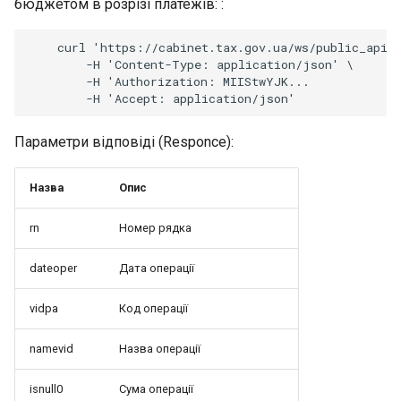
бюджетом в розрізі платежів: :
    curl 'https://cabinet.tax.gov.ua/ws/public_api/t
        -H 'Content-Type: application/json' \

        -H 'Authorization: MIIStwYJK...

Параметри відповіді (Responce):
Назва
Опис
rn
Номер рядка
dateoper
Дата операції
vidpa
Код операції
namevid
Назва операції
isnull0
Сума операції