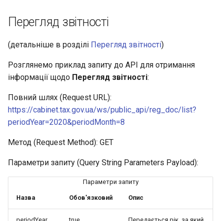
Перегляд звітності
(детальніше в розділі
Перегляд звітності
)
Розглянемо приклад запиту до API для отримання
інформації щодо
Перегляд звітності
:
Повний шлях (Request URL):
https://cabinet.tax.gov.ua/ws/public_api/reg_doc/list?
periodYear=2020&periodMonth=8
Метод (Request Method): GET
Параметри запиту (Query String Parameters Payload):
Параметри запиту
Назва
Обов'язковий
Опис
periodYear
true
Передається рік, за який