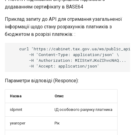
додаванням сертифікату в BASE64
Приклад запиту до API для отримання узагальненої
інформації щодо стану розрахунків платників з
бюджетом в розрізі платежів: :
    curl 'https://cabinet.tax.gov.ua/ws/public_api/t
        -H 'Content-Type: application/json' \

        -H 'Authorization: MIIStwYJKoZIhvcNAQ...

Параметри відповіді (Responce):
Назва
Опис
idpmnt
ІД особового рахунку платника
yearoper
Рік