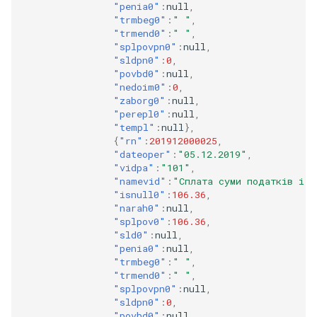
"penia0"
:
null
,
"trmbeg0"
:
" "
,
"trmend0"
:
" "
,
"splpovpn0"
:
null
,
"sldpn0"
:
0
,
"povbd0"
:
null
,
"nedoim0"
:
0
,
"zaborg0"
:
null
,
"perepl0"
:
null
,
"templ"
:
null
},
{
"rn"
:
201912000025
,
"dateoper"
:
"05.12.2019"
,
"vidpa"
:
"101"
,
"namevid"
:
"Сплата суми податкiв i з
"isnull0"
:
106.36
,
"narah0"
:
null
,
"splpov0"
:
106.36
,
"sld0"
:
null
,
"penia0"
:
null
,
"trmbeg0"
:
" "
,
"trmend0"
:
" "
,
"splpovpn0"
:
null
,
"sldpn0"
:
0
,
"povbd0"
:
null
,