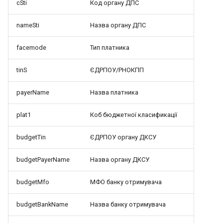
cSti
Код органу ДПС
nameSti
Назва органу ДПС
facemode
Тип платника
tinS
ЄДРПОУ/РНОКПП
payerName
Назва платника
plat1
Коб бюджетної класификації
budgetTin
ЄДРПОУ органу ДКСУ
budgetPayerName
Назва органу ДКСУ
budgetMfo
МФО банку отримувача
budgetBankName
Назва банку отримувача