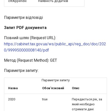
cntAppendix
Наявність додатків
Параметри відповіді
Запит PDF документа
Повний шлях (Request URL):
https://cabinet.tax.gov.ua/ws/public_api/reg_doc/doc/202
0/999950000008140/pdf
Метод (Request Method): GET
Параметри запиту:
Параметри запиту
Назва
Обов'язковий
Опис
2020
true
Передається рік, за
який необхідно
отримати дані