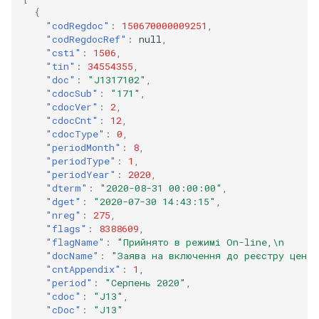
{
"codRegdoc"
:
150670000009251
,
"codRegdocRef"
:
null
,
"csti"
:
1506
,
"tin"
:
34554355
,
"doc"
:
"J1317102"
,
"cdocSub"
:
"171"
,
"cdocVer"
:
2
,
"cdocCnt"
:
12
,
"cdocType"
:
0
,
"periodMonth"
:
8
,
"periodType"
:
1
,
"periodYear"
:
2020
,
"dterm"
:
"2020-08-31 00:00:00"
,
"dget"
:
"2020-07-30 14:43:15"
,
"nreg"
:
275
,
"flags"
:
8388609
,
"flagName"
:
"Прийнято в режимі On-line,\n      
"docName"
:
"Заява на включення до реєстру центр
"cntAppendix"
:
1
,
"period"
:
"Серпень 2020"
,
"cdoc"
:
"J13"
,
"cDoc"
:
"J13"