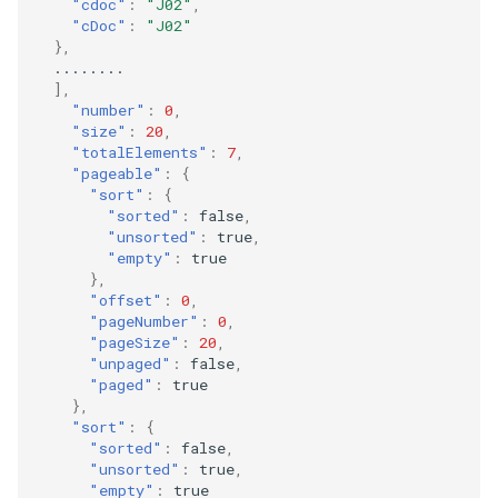
"cdoc"
:
"J02"
,
"cDoc"
:
"J02"
},
........
],
"number"
:
0
,
"size"
:
20
,
"totalElements"
:
7
,
"pageable"
:
{
"sort"
:
{
"sorted"
:
false
,
"unsorted"
:
true
,
"empty"
:
true
},
"offset"
:
0
,
"pageNumber"
:
0
,
"pageSize"
:
20
,
"unpaged"
:
false
,
"paged"
:
true
},
"sort"
:
{
"sorted"
:
false
,
"unsorted"
:
true
,
"empty"
:
true