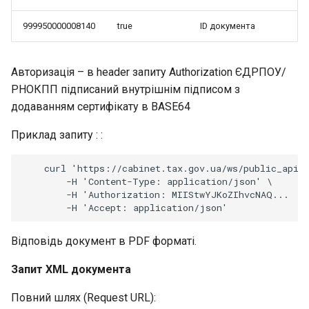
999950000008140
true
ID документа
Авторизація – в header запиту Authorization ЄДРПОУ/
РНОКПП підписаний внутрішнім підписом з
додаванням сертифікату в BASE64
Приклад запиту : :
    curl 'https://cabinet.tax.gov.ua/ws/public_api/r
        -H 'Content-Type: application/json' \

        -H 'Authorization: MIIStwYJKoZIhvcNAQ...

Відповідь документ в PDF форматі.
Запит XML документа
Повний шлях (Request URL):