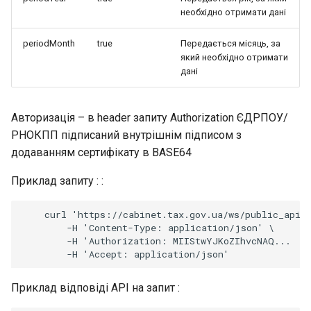
необхідно отримати дані
periodMonth
true
Передається місяць, за
який необхідно отримати
дані
Авторизація – в header запиту Authorization ЄДРПОУ/
РНОКПП підписаний внутрішнім підписом з
додаванням сертифікату в BASE64
Приклад запиту : :
    curl 'https://cabinet.tax.gov.ua/ws/public_api/r
        -H 'Content-Type: application/json' \

        -H 'Authorization: MIIStwYJKoZIhvcNAQ...

Приклад відповіді API на запит :