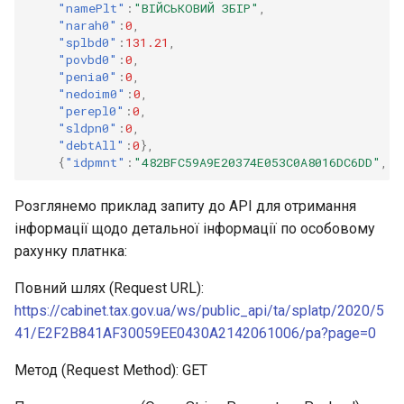
"namePlt"
:
"ВIЙСЬКОВИЙ ЗБIР"
,
"narah0"
:
0
,
"splbd0"
:
131.21
,
"povbd0"
:
0
,
"penia0"
:
0
,
"nedoim0"
:
0
,
"perepl0"
:
0
,
"sldpn0"
:
0
,
"debtAll"
:
0
},
{
"idpmnt"
:
"482BFC59A9E20374E053C0A8016DC6DD"
,
..
Розглянемо приклад запиту до API для отримання
інформації щодо детальної інформації по особовому
рахунку платнка:
Повний шлях (Request URL):
https://cabinet.tax.gov.ua/ws/public_api/ta/splatp/2020/5
41/E2F2B841AF30059EE0430A2142061006/pa?page=0
Метод (Request Method): GET