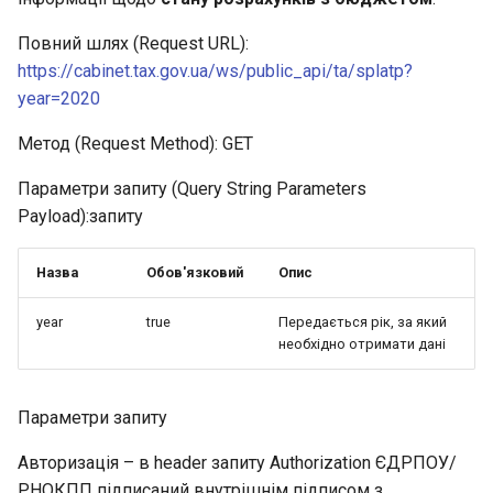
Повний шлях (Request URL):
https://cabinet.tax.gov.ua/ws/public_api/ta/splatp?
year=2020
Метод (Request Method): GET
Параметри запиту (Query String Parameters
Payload):запиту
Назва
Обов'язковий
Опис
year
true
Передається рік, за який
необхідно отримати дані
Параметри запиту
Авторизація – в header запиту Authorization ЄДРПОУ/
РНОКПП підписаний внутрішнім підписом з