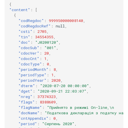
{
"content"
:
[
{
"codRegdoc"
:
999950000008140
,
"codRegdocRef"
:
null
,
"csti"
:
2705
,
"tin"
:
34554355
,
"doc"
:
"J0200120"
,
"cdocSub"
:
"001"
,
"cdocVer"
:
20
,
"cdocCnt"
:
1
,
"cdocType"
:
0
,
"periodMonth"
:
8
,
"periodType"
:
1
,
"periodYear"
:
2020
,
"dterm"
:
"2020-07-20 00:00:00"
,
"dget"
:
"2020-09-21 22:03:07"
,
"nreg"
:
37374323
,
"flags"
:
8388609
,
"flagName"
:
"Прийнято в режимі On-line,\n      
"docName"
:
"Податкова декларацiя з податку на 
"cntAppendix"
:
0
,
"period"
:
"Серпень 2020"
,