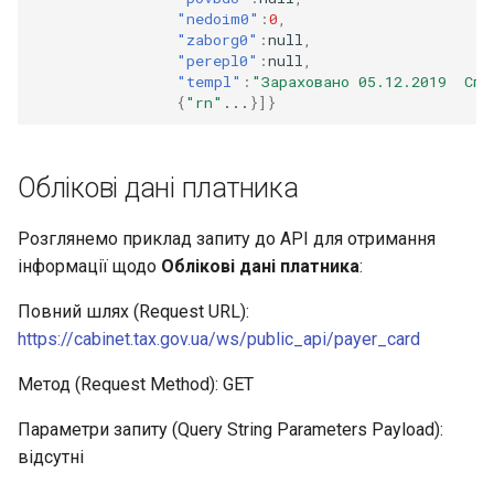
"nedoim0"
:
0
,
"zaborg0"
:
null
,
"perepl0"
:
null
,
"templ"
:
"Зараховано 05.12.2019  Спл
{
"rn"
...
}]}
Облікові дані платника
Розглянемо приклад запиту до API для отримання
інформації щодо
Облікові дані платника
:
Повний шлях (Request URL):
https://cabinet.tax.gov.ua/ws/public_api/payer_card
Метод (Request Method): GET
Параметри запиту (Query String Parameters Payload):
відсутні