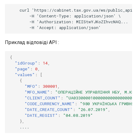
    curl 'https://cabinet.tax.gov.ua/ws/public_api/p
        -H 'Content-Type: application/json' \

        -H 'Authorization: MIIStwYJKoZIhvcNAQ...

Приклад відповіді API :
{
"idGroup"
:
14
,
"page"
:
0
,
"values"
:
[
{
"MFO"
:
300001
,
"MFO_NAME"
:
"ОПЕРАЦІЙНЕ УПРАВЛІННЯ НБУ, М.КИЇ
"CLIENT_COUNT"
:
"UA0330000100000000000000000
"CODE_CURRENCY_NAME"
:
"980 УКРАЇНСЬКА ГРИВНЯ"
"DATE_CREATE_COUNT"
:
"26.07.2019"
,
"DATE_REGIST"
:
"04.08.2019"
},
....