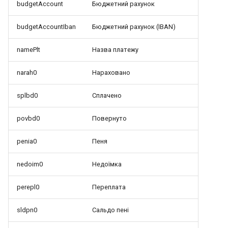
budgetAccount
Бюджетний рахунок
budgetAccountIban
Бюджетний рахунок (IBAN)
namePlt
Назва платежу
narah0
Нараховано
splbd0
Сплачено
povbd0
Повернуто
penia0
Пеня
nedoim0
Недоїмка
perepl0
Переплата
sldpn0
Сальдо пені