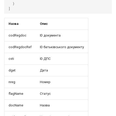
}
]
Назва
Опис
codRegdoc
ID документа
codRegdocRef
ID батьківського документу
csti
ID ДПС
dget
Дата
nreg
Номер
flagName
Статус
docName
Назва