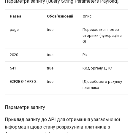
Параметри запиту (Query String Parameters Payload):
Назва
Обов'язковий
Опис
page
true
Передається номер
сторінки (нумерація з
0)
2020
true
Рік
541
true
Код органу ДПС
E2F2B841AF30..
true
ІД особового рахунку
платника
Параметри запиту
Приклад запиту до API для отримання узагальненої
інформації щодо стану розрахунків платників з