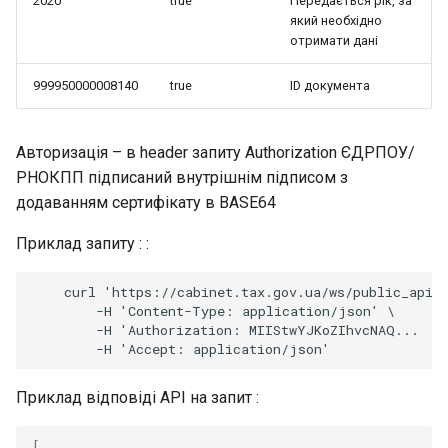
2020
true
Передається рік, за
який необхідно
отримати дані
999950000008140
true
ID документа
Авторизація – в header запиту Authorization ЄДРПОУ/
РНОКПП підписаний внутрішнім підписом з
додаванням сертифікату в BASE64
Приклад запиту : :
    curl 'https://cabinet.tax.gov.ua/ws/public_api/r
        -H 'Content-Type: application/json' \

        -H 'Authorization: MIIStwYJKoZIhvcNAQ...

Приклад відповіді API на запит :
[