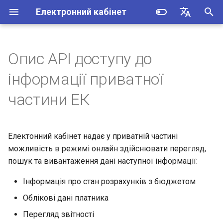
Електронний кабінет
I
Українська
n
English
Опис API доступу до
Creation and review of
Інформація про стан
i
інформації приватної
incoming and outgoing
розрахунків з бюджетом
t
correspondence
частини ЕК
Облікові дані платника
i
Submission of simplified tax
a
reporting on value added tax
Перегляд звітності
Електонний кабінет надає у приватній частині
l
можливість в режимі онлайн здійснювати перегляд,
Review of the status of
Вхідні/вихідні документи
i
пошук та вивантаження дані наступної інформації:
settlements with the budget
та листування з ДПС
z
Інформація про стан розрахунків з бюджетом
Інформація про бізнес-
i
Облікові дані платника
партнера
n
Перегляд звітності