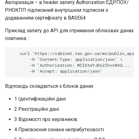
Авторизація – в header запиту Authorization ЄДРПОУ/
РНОКПП підписаний внутрішнім підписом з
додаванням сертифікату в BASE64
Приклад запиту до API для отримання облікових даних
платника: :
    curl 'https://cabinet.tax.gov.ua/ws/public_api/p
        -H 'Content-Type: application/json' \

        -H 'Authorization: MIIStwYJKoZIhvcNAQ...

Відповідь складається з блоків даних
1 Ідентифікаційні дані
2 Реєстраційні дані
3 Відомості про керівників
4 Присвоєння ознаки неприбутковості