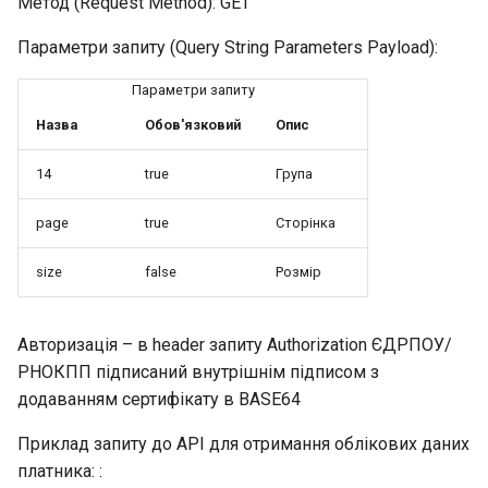
Метод (Request Method): GET
Параметри запиту (Query String Parameters Payload):
Параметри запиту
Назва
Обов'язковий
Опис
14
true
Група
page
true
Сторінка
size
false
Розмір
Авторизація – в header запиту Authorization ЄДРПОУ/
РНОКПП підписаний внутрішнім підписом з
додаванням сертифікату в BASE64
Приклад запиту до API для отримання облікових даних
платника: :