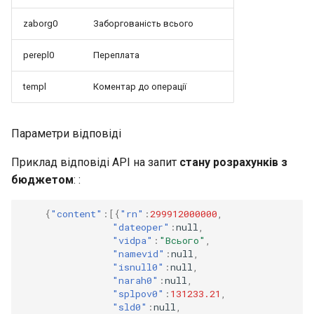
zaborg0
Заборгованість всього
perepl0
Переплата
templ
Коментар до операції
Параметри відповіді
Приклад відповіді API на запит
стану розрахунків з
бюджетом
: :
{
"content"
:[{
"rn"
:
299912000000
,
"dateoper"
:
null
,
"vidpa"
:
"Всього"
,
"namevid"
:
null
,
"isnull0"
:
null
,
"narah0"
:
null
,
"splpov0"
:
131233.21
,
"sld0"
:
null
,