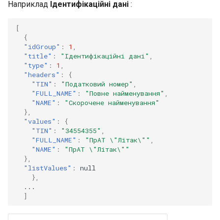
Наприклад
Ідентифікаційні дані
:
[
{
"idGroup"
:
1
,
"title"
:
"Ідентифікаційні дані"
,
"type"
:
1
,
"headers"
:
{
"TIN"
:
"Податковий номер"
,
"FULL_NAME"
:
"Повне найменування"
,
"NAME"
:
"Скорочене найменування"
},
"values"
:
{
"TIN"
:
"34554355"
,
"FULL_NAME"
:
"ПрАТ \"Літак\""
,
"NAME"
:
"ПрАТ \"Літак\""
},
"listValues"
:
null
},
...
]