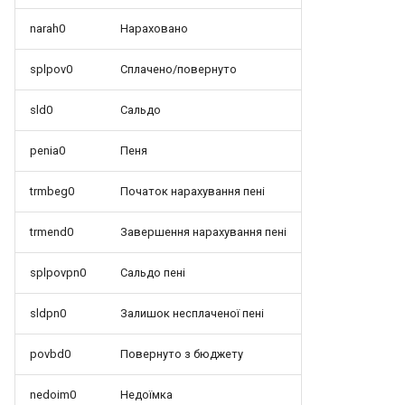
narah0
Нараховано
splpov0
Сплачено/повернуто
sld0
Сальдо
penia0
Пеня
trmbeg0
Початок нарахування пені
trmend0
Завершення нарахування пені
splpovpn0
Сальдо пені
sldpn0
Залишок несплаченої пені
povbd0
Повернуто з бюджету
nedoim0
Недоїмка