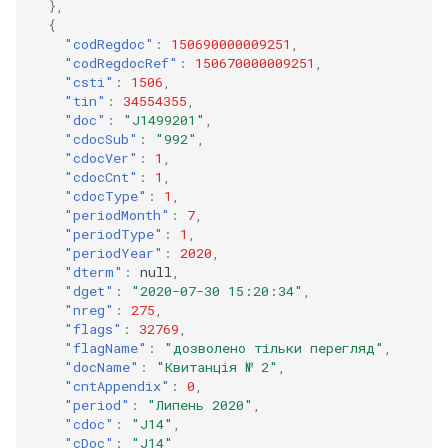
},
{
"codRegdoc"
:
150690000009251
,
"codRegdocRef"
:
150670000009251
,
"csti"
:
1506
,
"tin"
:
34554355
,
"doc"
:
"J1499201"
,
"cdocSub"
:
"992"
,
"cdocVer"
:
1
,
"cdocCnt"
:
1
,
"cdocType"
:
1
,
"periodMonth"
:
7
,
"periodType"
:
1
,
"periodYear"
:
2020
,
"dterm"
:
null
,
"dget"
:
"2020-07-30 15:20:34"
,
"nreg"
:
275
,
"flags"
:
32769
,
"flagName"
:
"дозволено тільки перегляд"
,
"docName"
:
"Квитанцiя № 2"
,
"cntAppendix"
:
0
,
"period"
:
"Липень 2020"
,
"cdoc"
:
"J14"
,
"cDoc"
:
"J14"