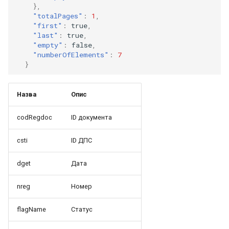
},
"totalPages"
:
1
,
"first"
:
true
,
"last"
:
true
,
"empty"
:
false
,
"numberOfElements"
:
7
}
Назва
Опис
codRegdoc
ID документа
csti
ID ДПС
dget
Дата
nreg
Номер
flagName
Статус