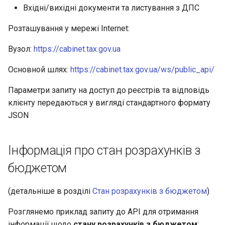
g
Вхідні/вихідні документи та листування з ДПС
s
Розташування у мережі Internet:
e
Вузол:
https://cabinet.tax.gov.ua
a
Основной шлях:
https://cabinet.tax.gov.ua/ws/public_api/
r
Параметри запиту на доступ до реєстрів та відповідь
c
клієнту передаються у вигляді стандартного формату
JSON
h
Інформація про стан розрахунків з
бюджетом
(детальніше в розділі
Стан розрахунків з бюджетом
)
Розглянемо приклад запиту до API для отримання
інформації щодо
стану розрахунків з бюджетом
: