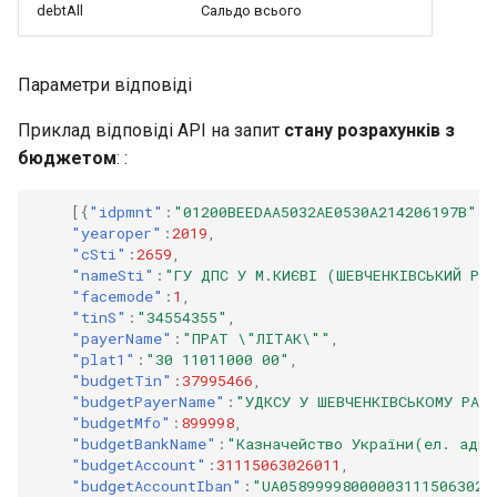
debtAll
Сальдо всього
Параметри відповіді
Приклад відповіді API на запит
стану розрахунків з
бюджетом
: :
[{
"idpmnt"
:
"01200BEEDAA5032AE0530A214206197B"
,
"yearoper"
:
2019
,
"cSti"
:
2659
,
"nameSti"
:
"ГУ ДПС У М.КИЄВІ (ШЕВЧЕНКІВСЬКИЙ Р-
"facemode"
:
1
,
"tinS"
:
"34554355"
,
"payerName"
:
"ПРАТ \"ЛІТАК\""
,
"plat1"
:
"30 11011000 00"
,
"budgetTin"
:
37995466
,
"budgetPayerName"
:
"УДКСУ У ШЕВЧЕНКІВСЬКОМУ РАЙ
"budgetMfo"
:
899998
,
"budgetBankName"
:
"Казначейство України(ел. адм
"budgetAccount"
:
31115063026011
,
"budgetAccountIban"
:
"UA058999980000031115063026